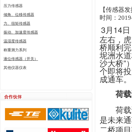
压力传感器
【传感器发
倾角、位移传感器
时间：2019-
力、扭矩传感器
3月14
振动、加速度传感器
左右，虎
温湿度传感器
桥顺利完
称重测力系列
坭洲水道
液位传感器（开关）
沙大桥”
个即将投
其他仪器仪表
成通车。
荷载
荷载试
是未来通
二桥项目